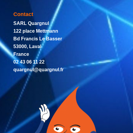
Contact
SARL Quargnul
122 place Mettmann
Bd Francis Le Basser
53000, Laval
France
02 43 06 11 22
quargnul@quargnul.fr