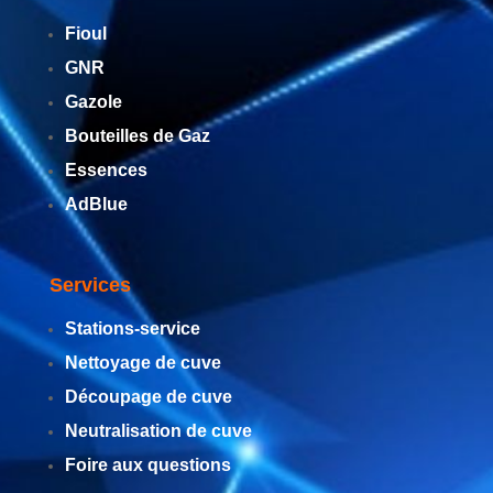
Fioul
GNR
Gazole
Bouteilles de Gaz
Essences
AdBlue
Services
Stations-service
Nettoyage de cuve
Découpage de cuve
Neutralisation de cuve
Foire aux questions