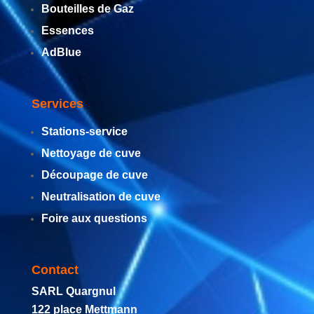
Bouteilles de Gaz
Essences
AdBlue
Services
Stations-service
Nettoyage de cuve
Découpage de cuve
Neutralisation de cuve
Foire aux questions
Contact
SARL Quargnul
122 place Mettmann