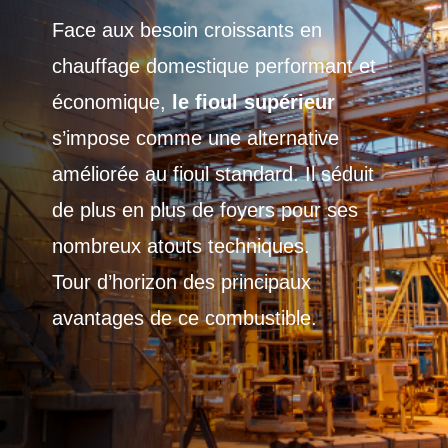
Face aux besoin croissants en
chauffage domestique performant et
économique,
le fioul supérieur
s’impose comme une alternative
améliorée au fioul standard. Il séduit
de plus en plus de foyers pour ses
nombreux atouts techniques.
Tour d’horizon des principaux
avantages de ce combustible.