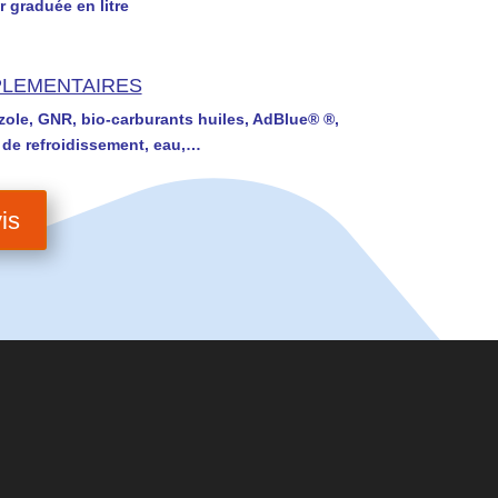
 graduée en litre
PLEMENTAIRES
zole, GNR, bio-carburants huiles, AdBlue® ®,
e de refroidissement, eau,…
is