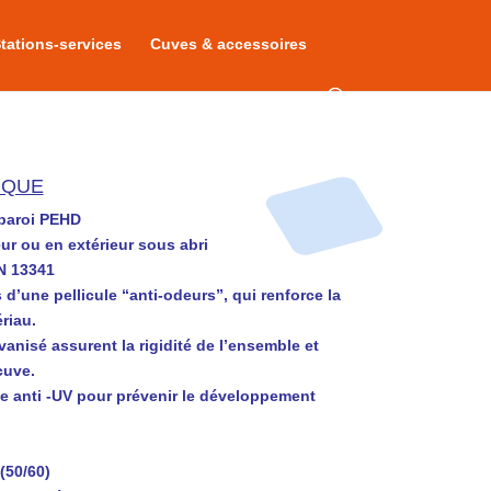
tations-services
Cuves & accessoires
IQUE
paroi PEHD
eur ou en extérieur sous abri
N 13341
 d’une pellicule “anti-odeurs”, qui renforce la
riau.
anisé assurent la rigidité de l’ensemble et
cuve.
e anti -UV pour prévenir le développement
(50/60)