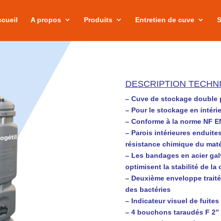
cueil
A propos
Produits
Entretien de cuve
S
DESCRIPTION TECHN
– Cuve de stockage double 
– Pour le stockage en intéri
– Conforme à la norme NF E
– Parois intérieures enduites
résistance chimique du maté
– Les bandages en acier galv
optimisent la stabilité de la 
– Deuxième enveloppe traité
des bactéries
– Indicateur visuel de fuites
– 4 bouchons taraudés F 2” 