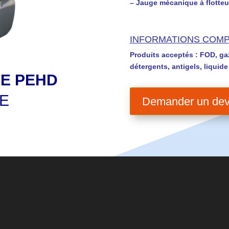
– Jauge mécanique à flotteur
INFORMATIONS COM
Produits acceptés : FOD, ga
détergents, antigels, liquid
GE PEHD
UE
Demander un dev