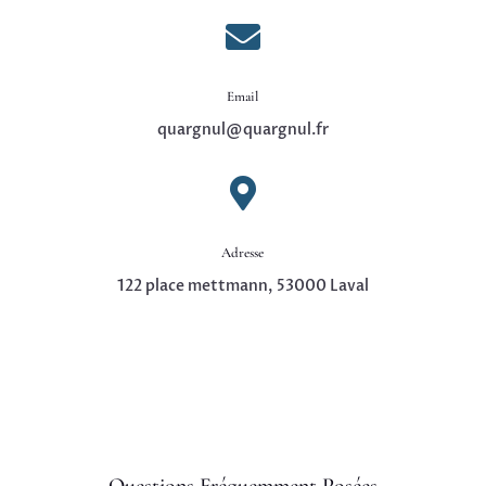

Email
quargnul@quargnul.fr

Adresse
122 place mettmann, 53000 Laval
Questions Fréquemment Posées